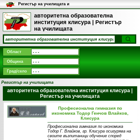
Регистър на училищата и
университетите в България
авторитетна образователна
институция клисура | Регистър
на училищата
Област
Община
Град/село
Регистър на училищата
авторитетна образователна институция клисура |
Регистър на училищата
Професионална гимназия по
икономика Тодор Генчов Влайков,
Клисура
Професионална гимназия по икономика
Тодор Г. Влайков, гр. Клисура осигурява на
своите възпитаници обучение според