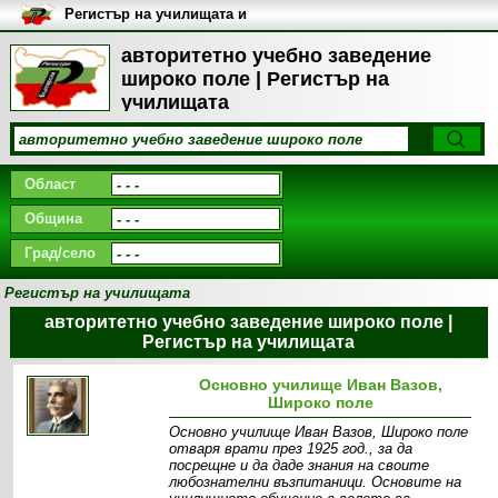
Регистър на училищата и
университетите в България
авторитетно учебно заведение
широко поле | Регистър на
училищата
Област
Община
Град/село
Регистър на училищата
авторитетно учебно заведение широко поле |
Регистър на училищата
Основно училище Иван Вазов,
Широко поле
Основно училище Иван Вазов, Широко поле
отваря врати през 1925 год., за да
посрещне и да даде знания на своите
любознателни възпитаници. Основите на