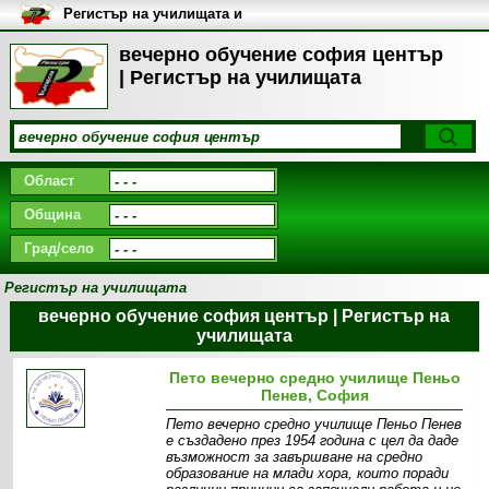
Регистър на училищата и
университетите в България
вечерно обучение софия център
| Регистър на училищата
Област
Община
Град/село
Регистър на училищата
вечерно обучение софия център | Регистър на
училищата
Пето вечерно средно училище Пеньо
Пенев, София
Пето вечерно средно училище Пеньо Пенев
е създадено през 1954 година с цел да даде
възможност за завършване на средно
образование на млади хора, които поради