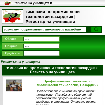
Регистър на училищата и
университетите в България
гимназия по промишлени
технологии пазарджик |
Регистър на училищата
Област
Община
Град/село
Регистър на училищата
гимназия по промишлени технологии пазарджик |
Регистър на училищата
Професионална гимназия по
промишлени технологии, Пазарджик
Професионална гимназия по промишлени
технологии - Пазарджик е едно от най -
реномираните професионални учебни
заведения в страната. Отворило врати,