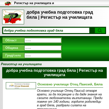
Регистър на училищата и
университетите в България
добра учебна подготовка град
бяла | Регистър на училищата
Област
Община
Град/село
Регистър на училищата
добра учебна подготовка град бяла | Регистър на
училищата
Основно училище Отец Паисий, Бяла
Основно училище Отец Паисий отваря
врати, за да посрещне и да даде знания на
своите любознателни възпитаници. Преди
повече от 140 години, гордите родолюбци
в град Бяла, разбрали силата на
просвещение