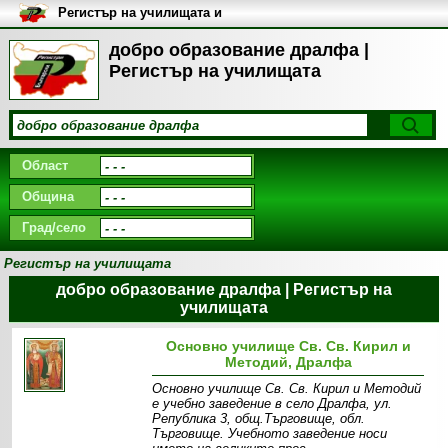
Регистър на училищата и
университетите в България
добро образование дралфа |
Регистър на училищата
Област
Община
Град/село
Регистър на училищата
добро образование дралфа | Регистър на
училищата
Основно училище Св. Св. Кирил и
Методий, Дралфа
Основно училище Св. Св. Кирил и Методий
е учебно заведение в село Дралфа, ул.
Република 3, общ.Търговище, обл.
Търговище. Учебното заведение носи