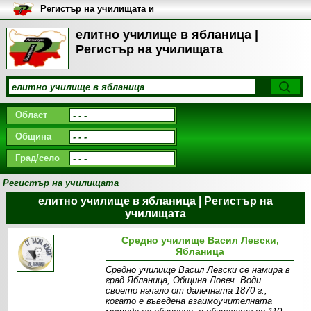
Регистър на училищата и
университетите в България
елитно училище в ябланица |
Регистър на училищата
Област
Община
Град/село
Регистър на училищата
елитно училище в ябланица | Регистър на
училищата
Средно училище Васил Левски,
Ябланица
Средно училище Васил Левски се намира в
град Ябланица, Община Ловеч. Води
своето начало от далечната 1870 г.,
когато е въведена взаимоучителната