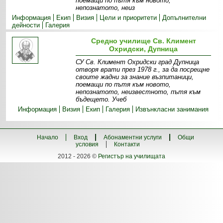
поемащи по пътя към новото,
непознатото, неиз
Информация
Екип
Визия
Цели и приоритети
Допълнителни
дейности
Галерия
Средно училище Св. Климент
Охридски, Дупница
СУ Св. Климент Охридски град Дупница
отворя врати през 1978 г., за да посрещне
своите жадни за знание възпитаници,
поемащи по пътя към новото,
непознатото, неизвестното, пътя към
бъдещето. Учеб
Информация
Визия
Екип
Галерия
Извънкласни занимания
Начало
Вход
Абонаментни услуги
Общи
условия
Контакти
2012 - 2026 ©
Регистър на училищата