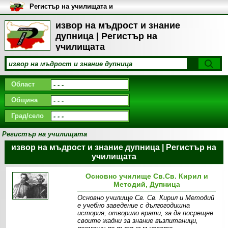
Регистър на училищата и
университетите в България
извор на мъдрост и знание
дупница | Регистър на
училищата
Област
Община
Град/село
Регистър на училищата
извор на мъдрост и знание дупница | Регистър на
училищата
Основно училище Св.Св. Кирил и
Методий, Дупница
Основно училище Св. Св. Кирил и Методий
е учебно заведение с дългогодишна
история, отворило врати, за да посрещне
своите жадни за знание възпитаници,