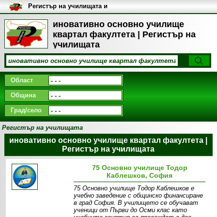
Регистър на училищата и
университетите в България
иновативно основно училище
квартал факултета | Регистър на
училищата
Област
Община
Град/село
Регистър на училищата
иновативно основно училище квартал факултета |
Регистър на училищата
75 Основно училище Тодор
Каблешков, София
75 Основно училище Тодор Каблешков е
учебно заведение с общинско финансиране
в град София. В училището се обучават
ученици от Първи до Осми клас като