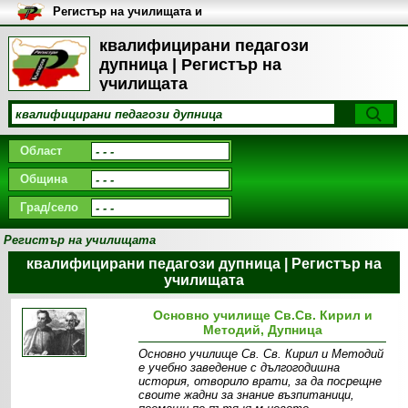
Регистър на училищата и
университетите в България
квалифицирани педагози
дупница | Регистър на
училищата
Област
Община
Град/село
Регистър на училищата
квалифицирани педагози дупница | Регистър на
училищата
Основно училище Св.Св. Кирил и
Методий, Дупница
Основно училище Св. Св. Кирил и Методий
е учебно заведение с дългогодишна
история, отворило врати, за да посрещне
своите жадни за знание възпитаници,