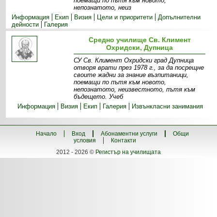
поемащи по пътя към новото,
непознатото, неиз
Информация
Екип
Визия
Цели и приоритети
Допълнителни
дейности
Галерия
Средно училище Св. Климент
Охридски, Дупница
СУ Св. Климент Охридски град Дупница
отворя врати през 1978 г., за да посрещне
своите жадни за знание възпитаници,
поемащи по пътя към новото,
непознатото, неизвестното, пътя към
бъдещето. Учеб
Информация
Визия
Екип
Галерия
Извънкласни занимания
Начало
Вход
Абонаментни услуги
Общи
условия
Контакти
2012 - 2026 ©
Регистър на училищата