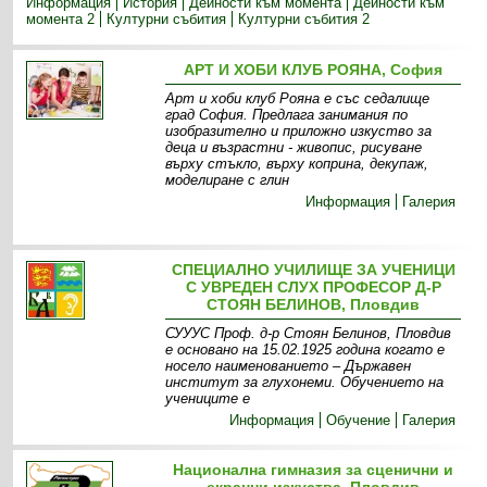
Информация
История
Дейности към момента
Дейности към
момента 2
Културни събития
Културни събития 2
АРТ И ХОБИ КЛУБ РОЯНА, София
Арт и хоби клуб Рояна е със седалище
град София. Предлага занимания по
изобразително и приложно изкуство за
деца и възрастни - живопис, рисуване
върху стъкло, върху коприна, декупаж,
моделиране с глин
Информация
Галерия
СПЕЦИАЛНО УЧИЛИЩЕ ЗА УЧЕНИЦИ
С УВРЕДЕН СЛУХ ПРОФЕСОР Д-Р
СТОЯН БЕЛИНОВ, Пловдив
СУУУС Проф. д-р Стоян Белинов, Пловдив
е основано на 15.02.1925 година когато е
носело наименованието – Държавен
институт за глухонеми. Обучението на
учениците е
Информация
Обучение
Галерия
Национална гимназия за сценични и