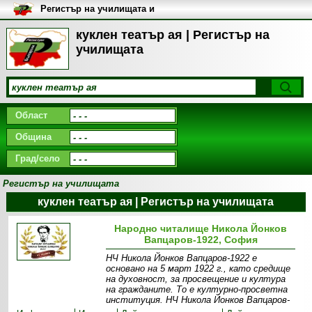
Регистър на училищата и
университетите в България
куклен театър ая | Регистър на
училищата
Област
Община
Град/село
Регистър на училищата
куклен театър ая | Регистър на училищата
Народно читалище Никола Йонков
Вапцаров-1922, София
НЧ Никола Йонков Вапцаров-1922 е
основано на 5 март 1922 г., като средище
на духовност, за просвещение и култура
на гражданите. То е културно-просветна
институция. НЧ Никола Йонков Вапцаров-