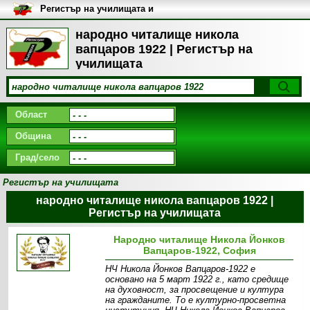
Регистър на училищата и
университетите в България
народно читалище никола
вапцаров 1922 | Регистър на
училищата
Област
Община
Град/село
Регистър на училищата
народно читалище никола вапцаров 1922 |
Регистър на училищата
Народно читалище Никола Йонков
Вапцаров-1922, София
НЧ Никола Йонков Вапцаров-1922 е
основано на 5 март 1922 г., като средище
на духовност, за просвещение и култура
на гражданите. То е културно-просветна