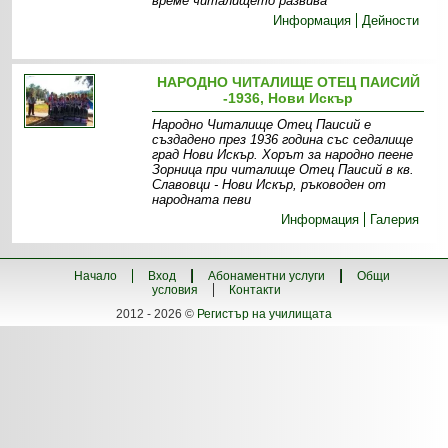
време читалището развива
Информация
Дейности
НАРОДНО ЧИТАЛИЩЕ ОТЕЦ ПАИСИЙ
-1936, Нови Искър
Народно Читалище Отец Паисий е
създадено през 1936 година със седалище
град Нови Искър. Хорът за народно пеене
Зорница при читалище Отец Паисий в кв.
Славовци - Нови Искър, ръководен от
народната певи
Информация
Галерия
Начало
Вход
Абонаментни услуги
Общи
условия
Контакти
2012 - 2026 ©
Регистър на училищата