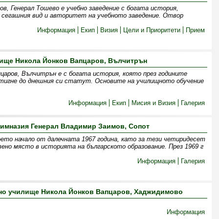
ов, Генерал Тошево е учебно заведение с богата история,
а сегашния вид и авторитет на учебното заведение. Отвор
Информация
Екип
Визия
Цели и Приоритети
Прием
ище Никола Йонков Вапцаров, Вълчитрън
царов, Вълчитрън е с богата история, която през годините
стигне до днешния си статут. Основите на училищното обучение
Информация
Екип
Мисия и Визия
Галерия
имназия Генерал Владимир Заимов, Сопот
о начало от далечната 1967 година, като за тези четиридесет
вено място в историята на българското образование. През 1969 г
Информация
Галерия
о училище Никола Йонков Вапцаров, Хаджидимово
Информация