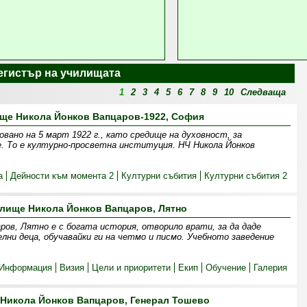
Регистър на училищата
1
2
3
4
5
6
7
8
9
10
Следваща
ще Никола Йонков Вапцаров-1922, София
овано на 5 март 1922 г., като средище на духовност, за
. То е културно-просветна институция. НЧ Никола Йонков
а
Дейности към момента 2
Културни събития
Културни събития 2
лище Никола Йонков Вапцаров, Лятно
ров, Лятно е с богата история, отворило врати, за да даде
лни деца, обучавайки ги на четмо и писмо. Учебното заведение
Информация
Визия
Цели и приоритети
Екип
Обучение
Галерия
Никола Йонков Вапцаров, Генерал Тошево