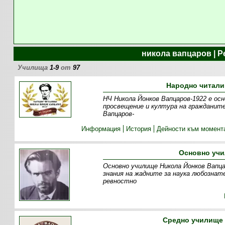
никола вапцаров | 
Училища
1-9
от
97
Народно читали
НЧ Никола Йонков Вапцаров-1922 е осн
просвещение и култура на гражданите
Вапцаров-
Информация
История
Дейности към момент
Основно учи
Основно училище Никола Йонков Вапца
знания на жадните за наука любознате
ревностно
Средно училище 