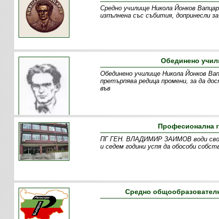
Средно училище Никола Йонков Вапцар
изпълнена със събития, допринесли з
Обединено учил
Обединено училище Никола Йонков Вап
претърпява редица промени, за да до
във
Професионална г
ПГ ГЕН. ВЛАДИМИР ЗАИМОВ води своет
и седем години успя да обособи собст
Средно общообразователн