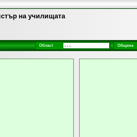
истър на училищата
Област
Община