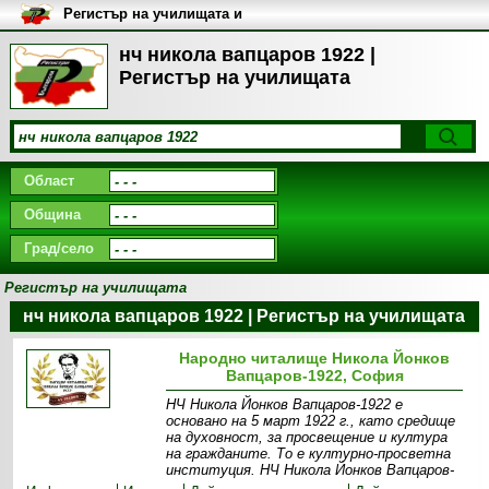
Регистър на училищата и
университетите в България
нч никола вапцаров 1922 |
Регистър на училищата
Област
Община
Град/село
Регистър на училищата
нч никола вапцаров 1922 | Регистър на училищата
Народно читалище Никола Йонков
Вапцаров-1922, София
НЧ Никола Йонков Вапцаров-1922 е
основано на 5 март 1922 г., като средище
на духовност, за просвещение и култура
на гражданите. То е културно-просветна
институция. НЧ Никола Йонков Вапцаров-