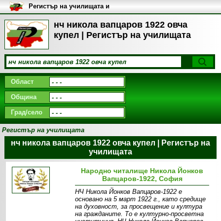
Регистър на училищата и
университетите в България
нч никола вапцаров 1922 овча
купел | Регистър на училищата
Област
Община
Град/село
Регистър на училищата
нч никола вапцаров 1922 овча купел | Регистър на
училищата
Народно читалище Никола Йонков
Вапцаров-1922, София
НЧ Никола Йонков Вапцаров-1922 е
основано на 5 март 1922 г., като средище
на духовност, за просвещение и култура
на гражданите. То е културно-просветна