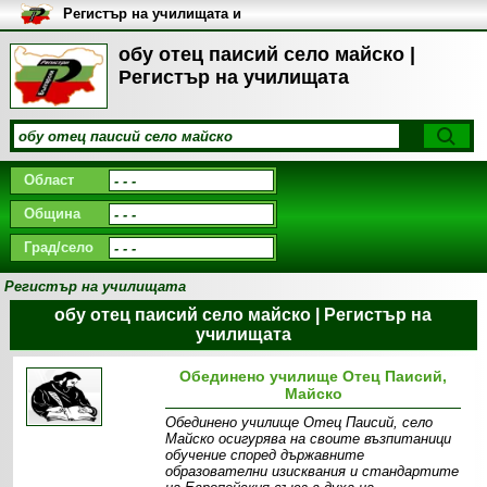
Регистър на училищата и
университетите в България
обу отец паисий село майско |
Регистър на училищата
Област
Община
Град/село
Регистър на училищата
обу отец паисий село майско | Регистър на
училищата
Обединено училище Отец Паисий,
Майско
Обединено училище Отец Паисий, село
Майско осигурява на своите възпитаници
обучение според държавните
образователни изисквания и стандартите