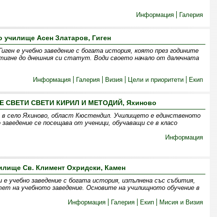
Информация
Галерия
 училище Асен Златаров, Гиген
иген е учебно заведение с богата история, която през годините
стигне до днешния си статут. Води своето начало от далечната
Информация
Галерия
Визия
Цели и приоритети
Екип
 СВЕТИ СВЕТИ КИРИЛ И МЕТОДИЙ, Яхиново
а в село Яхиново, област Кюстендил. Училището е единственото
заведение се посещава от ученици, обучаващи се в класо
Информация
илище Св. Климент Охридски, Камен
 e учебно заведение с богата история, изпълнена със събития,
тет на учебното заведение. Основите на училищното обучение в
Информация
Галерия
Екип
Мисия и Визия