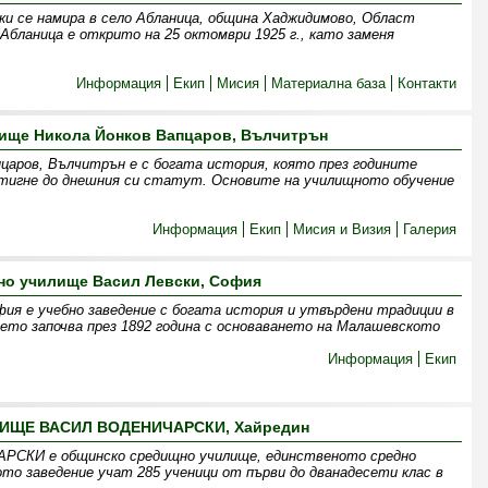
ки се намира в село Абланица, община Хаджидимово, Област
Абланица е открито на 25 октомври 1925 г., като заменя
Информация
Екип
Мисия
Материална база
Контакти
ище Никола Йонков Вапцаров, Вълчитрън
царов, Вълчитрън е с богата история, която през годините
стигне до днешния си статут. Основите на училищното обучение
Информация
Екип
Мисия и Визия
Галерия
но училище Васил Левски, София
фия е учебно заведение с богата история и утвърдени традиции в
ето започва през 1892 година с основаването на Малашевското
Информация
Екип
ИЩЕ ВАСИЛ ВОДЕНИЧАРСКИ, Хайредин
КИ е общинско средищно училище, единственото средно
ото заведение учат 285 ученици от първи до дванадесети клас в