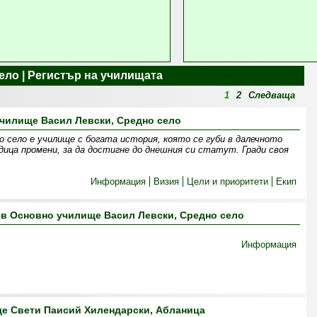
ело | Регистър на училищата
1
2
Следваща
чилище Васил Левски, Средно село
о село е училище с богата история, която се губи в далечното
дица промени, за да достигне до днешния си статут. Гради своя
Информация
Визия
Цели и приоритети
Екип
в Основно училище Васил Левски, Средно село
Информация
е Свети Паисий Хилендарски, Абланица