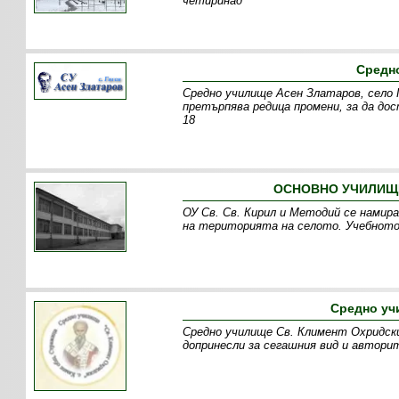
четиринад
Средно
Средно училище Асен Златаров, село Г
претърпява редица промени, за да до
18
ОСНОВНО УЧИЛИЩЕ
ОУ Св. Св. Кирил и Методий се намир
на територията на селото. Учебното 
Средно уч
Средно училище Св. Климент Охридски
допринесли за сегашния вид и автори