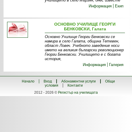
училището в село Мързян, днес известе
Информация
Екип
ОСНОВНО УЧИЛИЩЕ ГЕОРГИ
БЕНКОВСКИ, Галата
Основно Училище Георги Бенковски се
намира в село Галата, община Тетевен,
област Ловеч. Учебното заведение носи
името на великия български революционер
Георги Бенковски. Училището е с богата
история,
Информация
Галерия
Начало
Вход
Абонаментни услуги
Общи
условия
Контакти
2012 - 2026 ©
Регистър на училищата