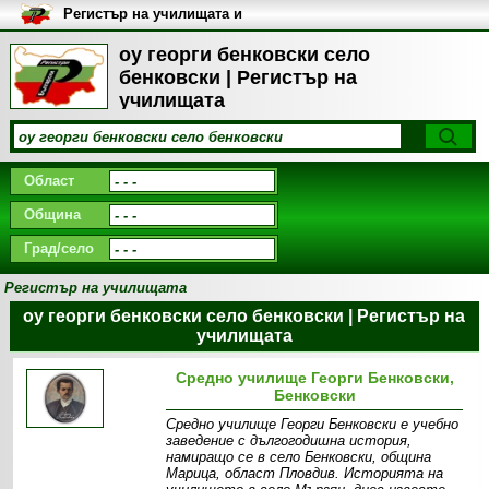
Регистър на училищата и
университетите в България
оу георги бенковски село
бенковски | Регистър на
училищата
Област
Община
Град/село
Регистър на училищата
оу георги бенковски село бенковски | Регистър на
училищата
Средно училище Георги Бенковски,
Бенковски
Средно училище Георги Бенковски е учебно
заведение с дългогодишна история,
намиращо се в село Бенковски, община
Марица, област Пловдив. Историята на