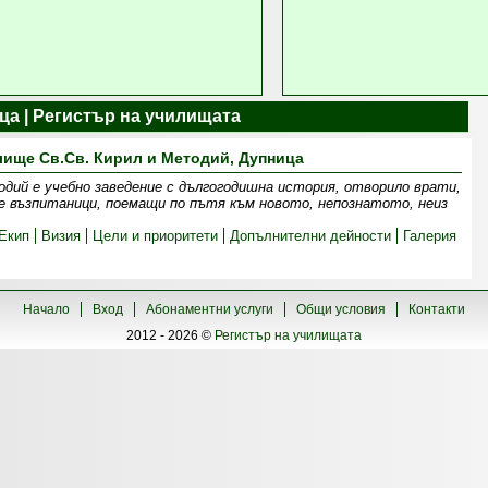
ца | Регистър на училищата
ище Св.Св. Кирил и Методий, Дупница
одий е учебно заведение с дългогодишна история, отворило врати,
ие възпитаници, поемащи по пътя към новото, непознатото, неиз
Екип
Визия
Цели и приоритети
Допълнителни дейности
Галерия
Начало
Вход
Абонаментни услуги
Общи условия
Контакти
2012 - 2026 ©
Регистър на училищата