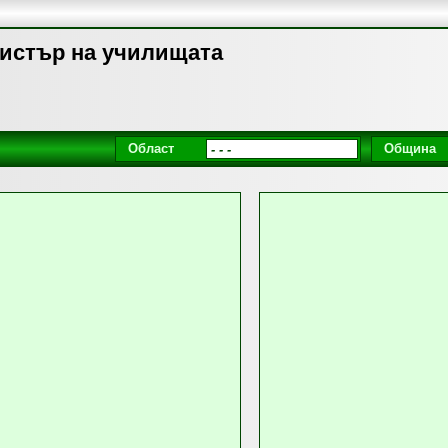
гистър на училищата
Област
Община