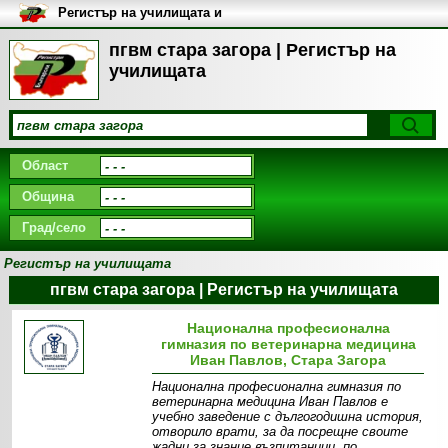
Регистър на училищата и
университетите в България
пгвм стара загора | Регистър на
училищата
Област
Община
Град/село
Регистър на училищата
пгвм стара загора | Регистър на училищата
Национална професионална
гимназия по ветеринарна медицина
Иван Павлов, Стара Загора
Национална професионална гимназия по
ветеринарна медицина Иван Павлов е
учебно заведение с дългогодишна история,
отворило врати, за да посрещне своите
жадни за знание възпитаници, по