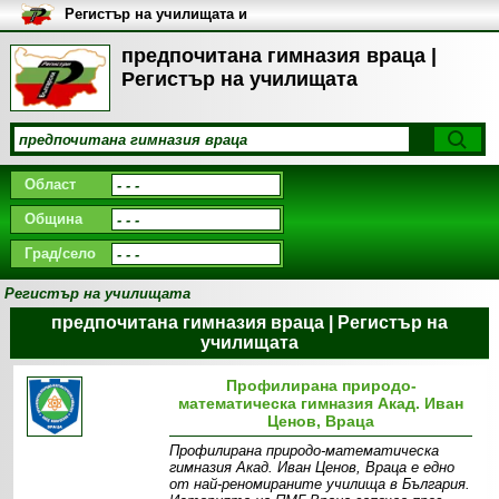
Регистър на училищата и
университетите в България
предпочитана гимназия враца |
Регистър на училищата
Област
Община
Град/село
Регистър на училищата
предпочитана гимназия враца | Регистър на
училищата
Профилирана природо-
математическа гимназия Акад. Иван
Ценов, Враца
Профилирана природо-математическа
гимназия Акад. Иван Ценов, Враца е едно
от най-реномираните училища в България.