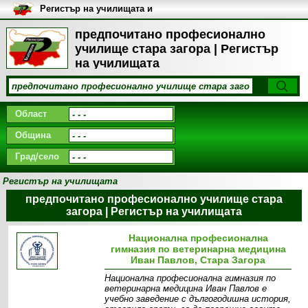
Регистър на училищата и
университетите в България
предпочитано професионално
училище стара загора | Регистър
на училищата
Област
Община
Град/село
Регистър на училищата
предпочитано професионално училище стара
загора | Регистър на училищата
Национална професионална
гимназия по ветеринарна медицина
Иван Павлов, Стара Загора
Национална професионална гимназия по
ветеринарна медицина Иван Павлов е
учебно заведение с дългогодишна история,