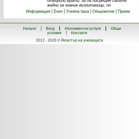
отворило врати, за да посрещне своите
жадни за знание възпитаници, по
Информация
Екип
Учебна база
Общежитие
Прием
Начало
Вход
Абонаментни услуги
Общи
условия
Контакти
2012 - 2026 ©
Регистър на училищата