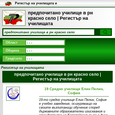
Регистър на училищата и
университетите в България
предпочитано училище в рн
красно село | Регистър на
училищата
Област
Община
Град/село
Регистър на училищата
предпочитано училище в рн красно село |
Регистър на училищата
19 Средно училище Елин Пелин,
София
19-то средно училище Елин Пелин, София
е учебно заведение, осигуряващо на
своите възпитаници обучение според
държавните образователни изисквания и