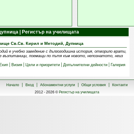
упница | Регистър на училищата
ище Св.Св. Кирил и Методий, Дупница
одий е учебно заведение с дългогодишна история, отворило врати,
ие възпитаници, поемащи по пътя към новото, непознатото, неиз
Екип
Визия
Цели и приоритети
Допълнителни дейности
Галерия
Начало
Вход
Абонаментни услуги
Общи условия
Контакти
2012 - 2026 ©
Регистър на училищата