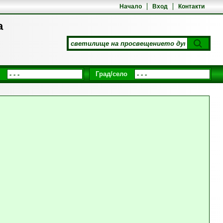
Начало
Вход
Контакти
а
Град/село