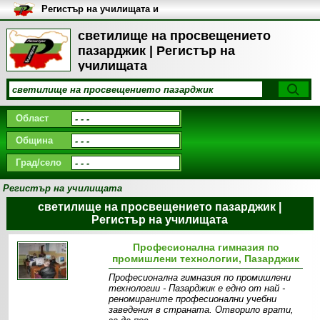
Регистър на училищата и
университетите в България
светилище на просвещението
пазарджик | Регистър на
училищата
Област
Община
Град/село
Регистър на училищата
светилище на просвещението пазарджик |
Регистър на училищата
Професионална гимназия по
промишлени технологии, Пазарджик
Професионална гимназия по промишлени
технологии - Пазарджик е едно от най -
реномираните професионални учебни
заведения в страната. Отворило врати,