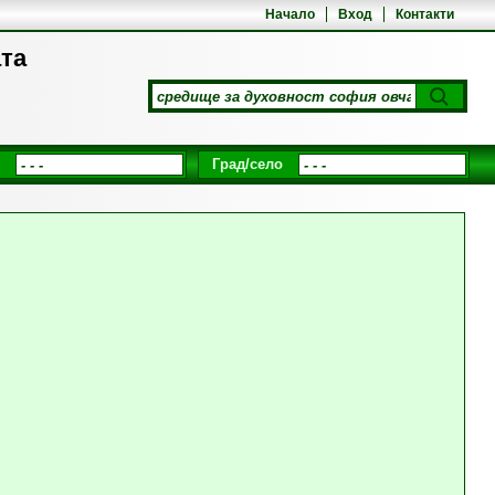
Начало
Вход
Контакти
ата
Град/село