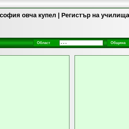
софия овча купел | Регистър на училищ
Област
Община