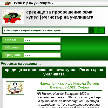
Регистър на училищата и
университетите в България
средище за просвещение овча
купел | Регистър на училищата
Област
Община
Град/село
Регистър на училищата
средище за просвещение овча купел | Регистър на
училищата
Народно читалище Никола Йонков
Вапцаров-1922, София
НЧ Никола Йонков Вапцаров-1922 е
основано на 5 март 1922 г., като средище
на духовност, за просвещение и култура
на гражданите. То е културно-просветна