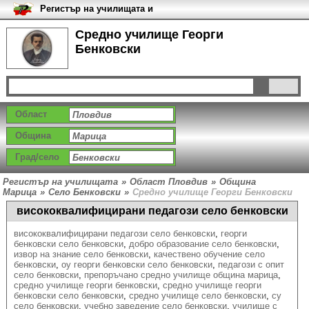
Регистър на училищата и
университетите в България
Средно училище Георги
Бенковски
Област
Община
Град/село
Регистър на училищата
»
Област Пловдив
»
Община
Марица
»
Село Бенковски
»
Средно училище Георги Бенковски
висококвалифицирани педагози село бенковски
висококвалифицирани педагози село бенковски
,
георги
бенковски село бенковски
,
добро образование село бенковски
,
извор на знание село бенковски
,
качествено обучение село
бенковски
,
оу георги бенковски село бенковски
,
педагози с опит
село бенковски
,
препоръчано средно училище община марица
,
средно училище георги бенковски
,
средно училище георги
бенковски село бенковски
,
средно училище село бенковски
,
су
село бенковски
,
учебно заведение село бенковски
,
училище с