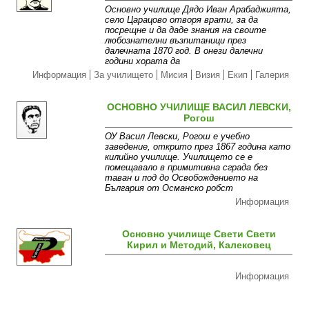
Основно училище Дядо Иван Арабаджията,
село Царацово отворя врати, за да
посрещне и да даде знания на своите
любознателни възпитаници през
далечната 1870 год. В онези далечни
години хората да
Информация
За училището
Мисия
Визия
Екип
Галерия
ОСНОВНО УЧИЛИЩЕ ВАСИЛ ЛЕВСКИ,
Рогош
ОУ Васил Левски, Рогош е учебно
заведение, открито през 1867 година като
килийно училище. Училището се е
помещавало в примитивна сграда без
таван и под до Освобождението на
България от Османско робст
Информация
Основно училище Свети Свети
Кирил и Методий, Калековец
Информация