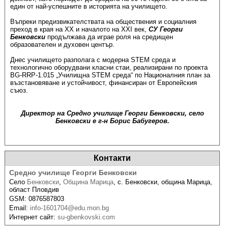
един от най-успешните в историята на училището.
Въпреки предизвикателствата на обществения и социалния
преход в края на XX и началото на XXI век,
С
У Георги
Бенковски
продължава да играе роля на средищен
образователен и духовен център.
Днес училището разполага с модерна STEM среда и
технологично оборудвани класни стаи, реализирани по проекта
BG-RRP-1.015 „Училищна STEM среда“ по Националния план за
възстановяване и устойчивост, финансиран от Европейския
съюз.
Директор на Средно училище Георги Бенковски, село
Бенковски е г-н Борис Бабугеров.
Контакти
Средно училище Георги Бенковски
Село
Бенковски
,
Община Марица
,
с. Бенковски, община Марица,
област Пловдив
GSM:
0876587803
Email:
info-1601704@edu.mon.bg
Интернет сайт:
su-gbenkovski.com