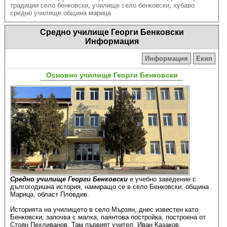
традиции село бенковски
,
училище село бенковски
,
хубаво
средно училище община марица
Средно училище Георги Бенковски
Информация
Информация
Екип
Основно училище Георги Бенковски
Средно училище Георги Бенковски
е учебно заведение с
дългогодишна история, намиращо се в село Бенковски, община
Марица, област Пловдив.
Историята на училището в село Мързян, днес известен като
Бенковски, започва с малка, паянтова постройка, построена от
Стоян Пехливанов. Там първият учител, Иван Казаков,