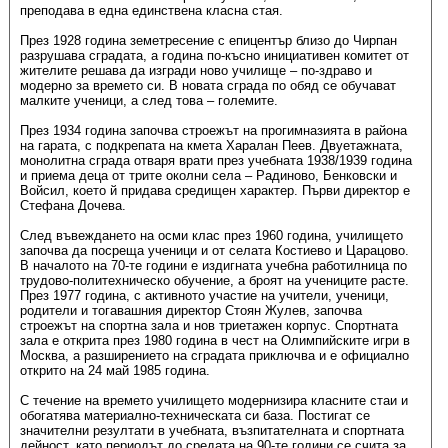
преподава в една единствена класна стая.
През 1928 година земетресение с епицентър близо до Чирпан
разрушава сградата, а година по-късно инициативен комитет от
жителите решава да изгради ново училище – по-здраво и
модерно за времето си. В новата сграда по обяд се обучават
малките ученици, а след това – големите.
През 1934 година започва строежът на прогимназията в района
на гарата, с подкрепата на кмета Харалан Пеев. Двуетажната,
монолитна сграда отваря врати през учебната 1938/1939 година
и приема деца от трите околни села – Радиново, Бенковски и
Войсил, което й придава средищен характер. Първи директор е
Стефана Дочева.
След въвеждането на осми клас през 1960 година, училището
започва да посреща ученици и от селата Костиево и Царацово.
В началото на 70-те години е издигната учебна работилница по
трудово-политехническо обучение, а броят на учениците расте.
През 1977 година, с активното участие на учители, ученици,
родители и тогавашния директор Стоян Жулев, започва
строежът на спортна зала и нов триетажен корпус. Спортната
зала е открита през 1980 година в чест на Олимпийските игри в
Москва, а разширението на сградата приключва и е официално
открито на 24 май 1985 година.
С течение на времето училището модернизира класните стаи и
обогатява материално-техническата си база. Постигат се
значителни резултати в учебната, възпитателната и спортната
дейност, като периодът до средата на 90-те години се счита за