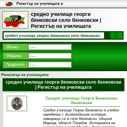
Регистър на училищата и
университетите в България
средно училище георги
бенковски село бенковски |
Регистър на училищата
Област
Община
Град/село
Регистър на училищата
средно училище георги бенковски село бенковски
| Регистър на училищата
Средно училище Георги Бенковски,
Бенковски
Средно училище Георги Бенковски е учебно
заведение с дългогодишна история,
намиращо се в село Бенковски, община
Марица, област Пловдив. Историята на