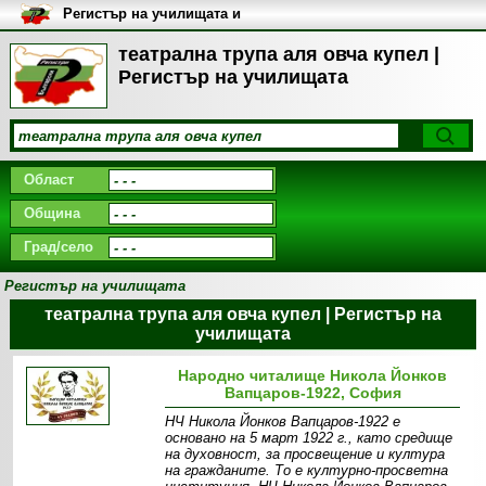
Регистър на училищата и
университетите в България
театрална трупа аля овча купел |
Регистър на училищата
Област
Община
Град/село
Регистър на училищата
театрална трупа аля овча купел | Регистър на
училищата
Народно читалище Никола Йонков
Вапцаров-1922, София
НЧ Никола Йонков Вапцаров-1922 е
основано на 5 март 1922 г., като средище
на духовност, за просвещение и култура
на гражданите. То е културно-просветна