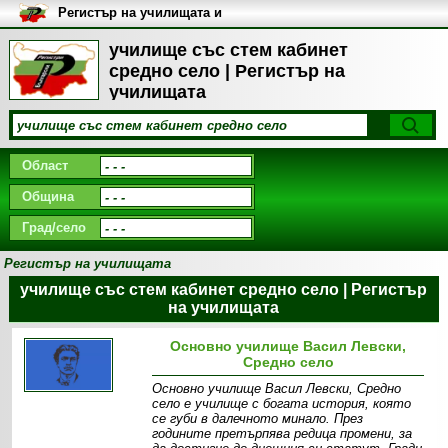
Регистър на училищата и
университетите в България
училище със стем кабинет
средно село | Регистър на
училищата
Област
Община
Град/село
Регистър на училищата
училище със стем кабинет средно село | Регистър
на училищата
Основно училище Васил Левски,
Средно село
Основно училище Васил Левски, Средно
село е училище с богата история, която
се губи в далечното минало. През
годините претърпява редица промени, за