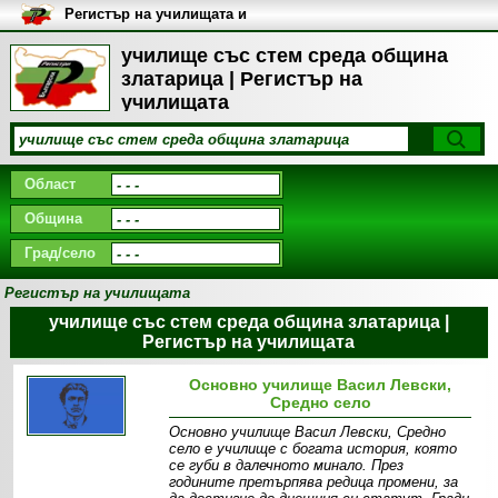
Регистър на училищата и
университетите в България
училище със стем среда община
златарица | Регистър на
училищата
Област
Община
Град/село
Регистър на училищата
училище със стем среда община златарица |
Регистър на училищата
Основно училище Васил Левски,
Средно село
Основно училище Васил Левски, Средно
село е училище с богата история, която
се губи в далечното минало. През
годините претърпява редица промени, за