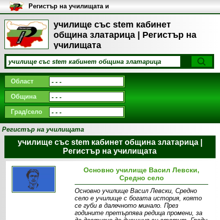
Регистър на училищата и
университетите в България
училище със stem кабинет
община златарица | Регистър на
училищата
Област
Община
Град/село
Регистър на училищата
училище със stem кабинет община златарица |
Регистър на училищата
Основно училище Васил Левски,
Средно село
Основно училище Васил Левски, Средно
село е училище с богата история, която
се губи в далечното минало. През
годините претърпява редица промени, за