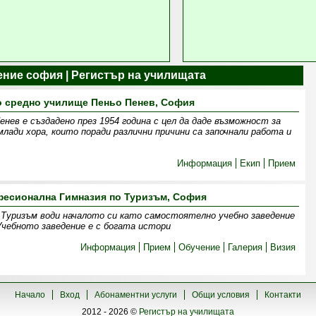
ение софия | Регистър на училищата
о средно училище Пеньо Пенев, София
нев е създадено през 1954 година с цел да даде възможност за
млади хора, които поради различни причини са започнали работа и
Информация
Екип
Прием
есионална Гимназия по Туризъм, София
 Туризъм води началото си като самостоятелно учебно заведение
 Учебното заведение е с богата истори
Информация
Прием
Обучение
Галерия
Визия
Начало
Вход
Абонаментни услуги
Общи условия
Контакти
2012 - 2026 ©
Регистър на училищата