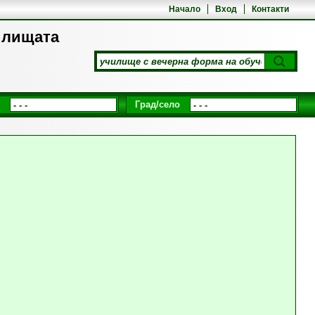
Начало
Вход
Контакти
илищата
Град/село