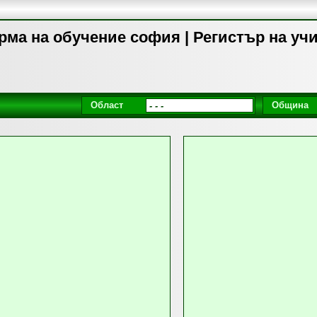
рма на обучение софия | Регистър на уч
Област
Община