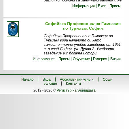
различни причини са започнали работа и не
Информация
Екип
Прием
Софийска Професионална Гимназия
по Туризъм, София
Софийска Професионална Гимназия по
Туризъм води началото си като
самостоятелно учебно заведение от 1951
г. в град София, ул. Дунав 2. Учебното
заведение е с богата истори
Информация
Прием
Обучение
Галерия
Визия
Начало
Вход
Абонаментни услуги
Общи
условия
Контакти
2012 - 2026 ©
Регистър на училищата