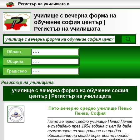
Регистър на училищата и
университетите в България
училище с вечерна форма на
обучение софия център |
Регистър на училищата
Област
Община
Град/село
Регистър на училищата
училище с вечерна форма на обучение софия
център | Регистър на училищата
Пето вечерно средно училище Пеньо
Пенев, София
Пето вечерно средно училище Пеньо Пенев
е създадено през 1954 година с цел да даде
възможност за завършване на средно
образование на млади хора, които поради