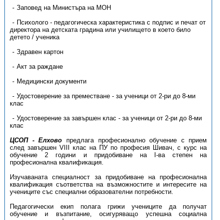
Заповед на Министъра на МОН
Психолого - педагогическа характеристика с подпис и печат от
директора на детската градина или училището в което било
детето / ученика
Здравен картон
Акт за раждане
Медицински документи
Удостоверение за преместване - за ученици от 2-ри до 8-ми
клас
Удостоверение за завършен клас - за ученици от 2-ри до 8-ми
клас
ЦСОП -
Елхово
предлага професионално обучение с прием
след завършен VIII клас на ПУ по професия Шивач, с курс на
обучение 2 години и придобиване на І-ва степен на
професионална квалификация.
Изучаваната специалност за придобиване на професионална
квалификация съответства на възможностите и интересите на
учениците със специални образователни потребности.
Педагогически екип полага грижи учениците да получат
обучение и възпитание, осигуряващо успешна социална