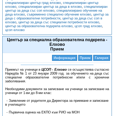
специализиран център град елхово
,
специализиран център
елхово
,
специализиран център за деца в елхово
,
специализиран
център за деца със соп елхово
,
специализирано обучение на
деца елхово
,
съвременно специално обучение елхово
,
център за
деца с образователни потребности
,
център за деца със соп в
елхово
,
център за деца със специални потребности елхово
,
център за образователна подкрепа елхово
,
цсоп град елхово
,
цсоп елхово
Център за специална образователна подкрепа -
Елхово
Прием
Информация
Прием
Галерия
Приемът на ученици в
ЦСОП -
Елхово
се осъществява съгласно
Наредба № 1 от 23 януари 2009 год. за обучението на деца със
специални образователни потребносни и/или с хронични
заболявания.
Необходими документи за записване на ученици за записване на
ученици от 1-ви до 8-ми клас:
Заявление от родителя да Директора за приемане и записване
в училището
Първична оценка на ЕКПО към РИО на МОН