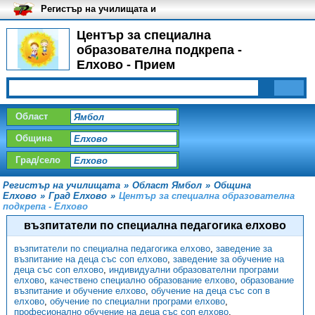
Регистър на училищата и
университетите в България
Център за специална
образователна подкрепа -
Елхово - Прием
Област
Община
Град/село
Регистър на училищата
»
Област Ямбол
»
Община
Елхово
»
Град Елхово
»
Център за специална образователна
подкрепа - Елхово
възпитатели по специална педагогика елхово
възпитатели по специална педагогика елхово
,
заведение за
възпитание на деца със соп елхово
,
заведение за обучение на
деца със соп елхово
,
индивидуални образователни програми
елхово
,
качествено специално образование елхово
,
образование
възпитание и обучение елхово
,
обучение на деца със соп в
елхово
,
обучение по специални програми елхово
,
професионално обучение на деца със соп елхово
,