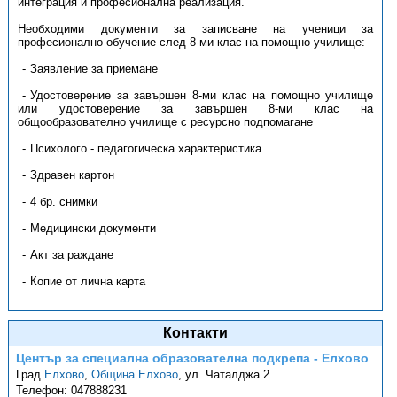
интеграция и професионална реализация.
Необходими документи за записване на ученици за
професионално обучение след 8-ми клас на помощно училище:
Заявление за приемане
Удостоверение за завършен 8-ми клас на помощно училище
или удостоверение за завършен 8-ми клас на
общообразователно училище с ресурсно подпомагане
Психолого - педагогическа характеристика
Здравен картон
4 бр. снимки
Медицински документи
Акт за раждане
Копие от лична карта
Контакти
Център за специална образователна подкрепа - Елхово
Град
Елхово
,
Община Елхово
,
ул. Чаталджа 2
Телефон:
047888231