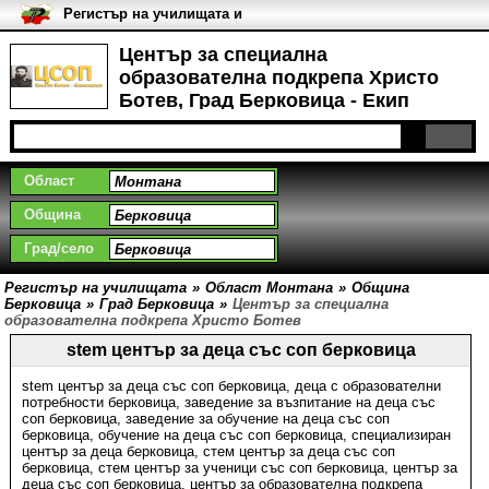
Регистър на училищата и
университетите в България
Център за специална
образователна подкрепа Христо
Ботев, Град Берковица - Екип
Област
Община
Град/село
Регистър на училищата
»
Област Монтана
»
Община
Берковица
»
Град Берковица
»
Център за специална
образователна подкрепа Христо Ботев
stem център за деца със соп берковица
stem център за деца със соп берковица
,
деца с образователни
потребности берковица
,
заведение за възпитание на деца със
соп берковица
,
заведение за обучение на деца със соп
берковица
,
обучение на деца със соп берковица
,
специализиран
център за деца берковица
,
стем център за деца със соп
берковица
,
стем център за ученици със соп берковица
,
център за
деца със соп берковица
,
център за образователна подкрепа