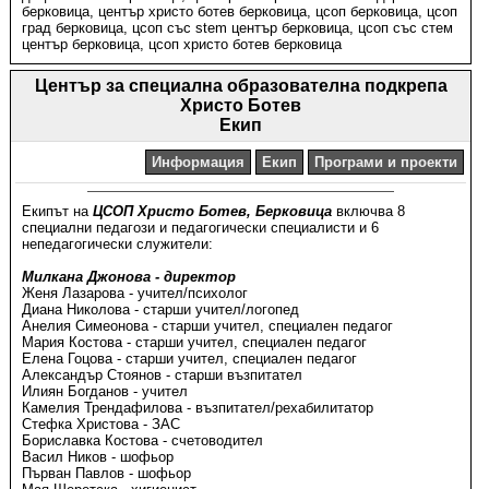
берковица
,
център христо ботев берковица
,
цсоп берковица
,
цсоп
град берковица
,
цсоп със stem център берковица
,
цсоп със стем
център берковица
,
цсоп христо ботев берковица
Център за специална образователна подкрепа
Христо Ботев
Екип
Информация
Екип
Програми и проекти
Екипът на
ЦСОП Христо Ботев, Берковица
включва 8
специални педагози и педагогически специалисти и 6
непедагогически служители:
Милкана Джонова - директор
Женя Лазарова - учител/психолог
Диана Николова - старши учител/логопед
Анелия Симеонова - старши учител, специален педагог
Мария Костова - старши учител, специален педагог
Елена Гоцова - старши учител, специален педагог
Александър Стоянов - старши възпитател
Илиян Богданов - учител
Камелия Трендафилова - възпитател/рехабилитатор
Стефка Христова - ЗАС
Бориславка Костова - счетоводител
Васил Ников - шофьор
Първан Павлов - шофьор