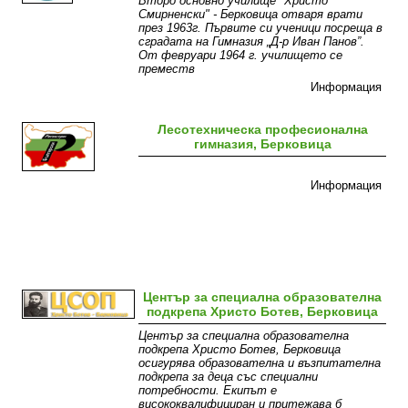
Второ основно училище "Христо
Смирненски" - Берковица отваря врати
през 1963г. Първите си ученици посреща в
сградата на Гимназия „Д-р Иван Панов”.
От февруари 1964 г. училището се
преместв
Информация
Лесотехническа професионална
гимназия, Берковица
Информация
Център за специална образователна
подкрепа Христо Ботев, Берковица
Център за специална образователна
подкрепа Христо Ботев, Берковица
осигурява образователна и възпитателна
подкрепа за деца със специални
потребности. Екипът е
висококвалифициран и притежава б