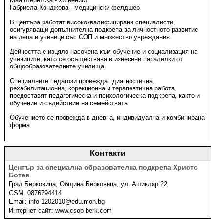
Мая Шеретска - хигиенист
Габриела Конджова - медицински фелдшер
В центъра работят висококвалифицирани специалисти,
осигуряващи допълнителна подкрепа за личностното развитие
на деца и ученици със СОП и множество увреждания.
Дейността е изцяло насочена към обучение и социализация на
учениците, като се осъществява в изнесени паралелки от
общообразователните училища.
Специалните педагози провеждат диагностична,
рехабилитационна, корекционна и терапевтична работа,
предоставят педагогическа и психологическа подкрепа, както и
обучение и съдействие на семействата.
Обучението се провежда в дневна, индивидуална и комбинирана
форма.
Контакти
Център за специална образователна подкрепа Христо
Ботев
Град
Берковица
,
Община Берковица
,
ул. Ашиклар 22
GSM:
0876794414
Email:
info-1202010@edu.mon.bg
Интернет сайт:
www.csop-berk.com