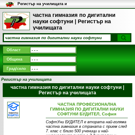
Регистър на училищата и
университетите в България
частна гимназия по дигитални
науки софтуни | Регистър на
училищата
Област
Община
Град/село
Регистър на училищата
частна гимназия по дигитални науки софтуни |
Регистър на училищата
ЧАСТНА ПРОФЕСИОНАЛНА
ГИМНАЗИЯ ПО ДИГИТАЛНИ НАУКИ
СОФТУНИ БУДИТЕЛ, София
СофтУни БУДИТЕЛ е втората най-голяма
частна гимназия в страната с прием след
7. клас с близо 500 ученици и най-