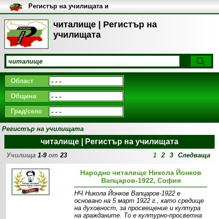
Регистър на училищата и
университетите в България
читалище | Регистър на
училищата
Област
Община
Град/село
Регистър на училищата
читалище | Регистър на училищата
Училища
1-9
от
23
1
2
3
Следваща
Народно читалище Никола Йонков
Вапцаров-1922, София
НЧ Никола Йонков Вапцаров-1922 е
основано на 5 март 1922 г., като средище
на духовност, за просвещение и култура
на гражданите. То е културно-просветна