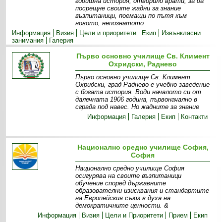
годишна история, отворило врати, за да
посрещне своите жадни за знание
възпитаници, поемащи по пътя към
новото, непознатото
Информация
Визия
Цели и приоритети
Екип
Извънкласни
занимания
Галерия
Първо основно училище Св. Климент
Охридски, Раднево
Първо основно училище Св. Климент
Охридски, град Раднево е учебно заведение
с богата история. Води началото си от
далечната 1906 година, първоначално в
сграда под навес. Но жадните за знание
Информация
Галерия
Екип
Контакти
Национално средно училище София,
София
Национално средно училище София
осигурява на своите възпитаници
обучение според държавните
образователни изисквания и стандартите
на Европейския съюз в духа на
демократичните ценности. &
Информация
Визия
Цели и Приоритети
Прием
Екип