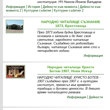
институция. НЧ Никола Йонков Вапцаров-
Информация
История
Дейности към момента
Дейности към
момента 2
Културни събития
Културни събития 2
НАРОДНО ЧИТАЛИЩЕ СЪЗНАНИЕ
1873, Брестовица
През 1873 година будна Брестовица е
основала и запазила и до днес своя
светилник, народното читалище
Съзнание. Създадено от родолюбиви
българи, читалище Съзнание вече сто и
четиридесет години
Информация
Народно читалище Христо
Ботев-1907, Нови Искър
НАРОДНО ЧИТАЛИЩЕ ХРИСТО БОТЕВ -
1907 създадено през 1907 г. е културен
институт, пренесъл във времето
традиции и духовни ценности. В днешно
време читалището развива
Информация
Дейности