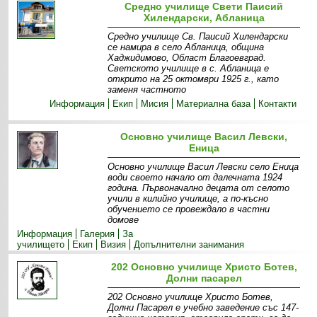
Средно училище Свети Паисий
Хилендарски, Абланица
Средно училище Св. Паисий Хилендарски
се намира в село Абланица, община
Хаджидимово, Област Благоевград.
Светското училище в с. Абланица е
открито на 25 октомври 1925 г., като
заменя частното
Информация
Екип
Мисия
Материална база
Контакти
Основно училище Васил Левски,
Еница
Основно училище Васил Левски село Еница
води своето начало от далечната 1924
година. Първоначално децата от селото
учили в килийно училище, а по-късно
обучението се провеждало в частни
домове
Информация
Галерия
За
училището
Екип
Визия
Допълнителни занимания
202 Основно училище Христо Ботев,
Долни пасарел
202 Основно училище Христо Ботев,
Долни Пасарел е учебно заведение със 147-