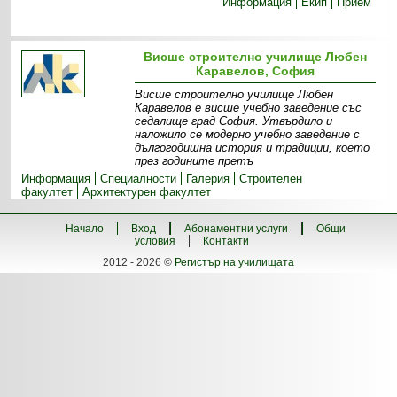
Информация
Екип
Прием
Висше строително училище Любен
Каравелов, София
Висше строително училище Любен
Каравелов е висше учебно заведение със
седалище град София. Утвърдило и
наложило се модерно учебно заведение с
дългогодишна история и традиции, което
през годините претъ
Информация
Специалности
Галерия
Строителен
факултет
Архитектурен факултет
Начало
Вход
Абонаментни услуги
Общи
условия
Контакти
2012 - 2026 ©
Регистър на училищата