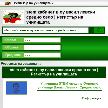
Регистър на училищата и
университетите в България
stem кабинет в оу васил левски
средно село | Регистър на
училищата
Област
Община
Град/село
Регистър на училищата
stem кабинет в оу васил левски средно село |
Регистър на училищата
Училищна STEM среда в Основно
училище Васил Левски, Средно село
Информация