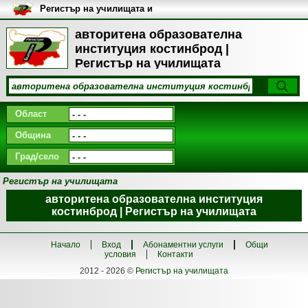
Регистър на училищата и
университетите в България
авторитена образователна
институция костинброд |
Регистър на училищата
Област
Община
Град/село
Регистър на училищата
авторитена образователна институция
костинброд | Регистър на училищата
Начало
Вход
Абонаментни услуги
Общи
условия
Контакти
2012 - 2026 ©
Регистър на училищата