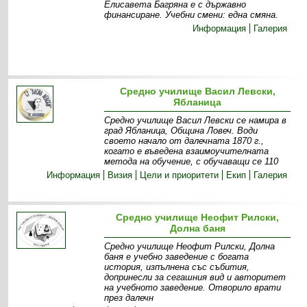
Елисавета Багряна е с държавно
финансиране. Учебни смени: една смяна.
Информация
Галерия
Средно училище Васил Левски,
Ябланица
Средно училище Васил Левски се намира в
град Ябланица, Община Ловеч. Води
своето начало от далечната 1870 г.,
когато е въведена взаимоучителната
метода на обучение, с обучаващи се 110
Информация
Визия
Цели и приоритети
Екип
Галерия
Средно училище Неофит Рилски,
Долна баня
Средно училище Неофит Рилски, Долна
баня е учебно заведение с богата
история, изпълнена със събития,
допринесли за сегашния вид и авторитет
на учебното заведение. Отворило врати
през далечн