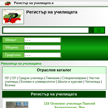
Регистър на училищата и
университетите в България
Регистър на училищата
Област
Община
Град/село
Регистър на училищата
Отраслов каталог
НУ
|
ОУ
|
Средни училища
|
Гимназии
|
Специализирани
|
Частни
училища
|
Колежи и университети
|
Школи и курсове
|
Читалища
|
Всички
Регистър на училищата
116 Основно училище Паисий
Хилендарски, Яна