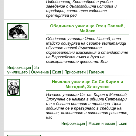
Победоносец, Костинброд е учебно
заведение с дългогодишна история и
традиции, което през годините
претърпява ред
Информация
Материална база
Екип
Специалности -
Обединено училище Отец Паисий,
прием
Проекти
Майско
Обединено училище Отец Паисий, село
Майско осигурява на своите възпитаници
обучение според държавните
образователни изисквания и стандартите
на Европейския съюз в духа на
демократичните ценности. &nb
Информация
За
училището
Обучение
Екип
Приоритети
Галерия
Начално училище Св Св Кирил и
Методий, Злокучене
Начално училище Св. св. Кирил и Методий,
Злокучене се намира в община Септември
и е с богата история и традиции. През
годините се е превърнало в средище на
знание, възпитание и личностно развитие,
нас
Информация
Мисия и визия
Екип