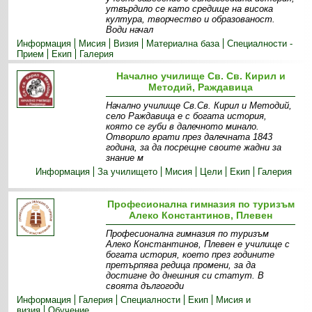
утвърдило се като средище на висока
култура, творчество и образованост.
Води начал
Информация
Мисия
Визия
Материална база
Специалности -
Прием
Екип
Галерия
Начално училище Св. Св. Кирил и
Методий, Раждавица
Начално училище Св.Св. Кирил и Методий,
село Раждавица е с богата история,
която се губи в далечното минало.
Отворило врати през далечната 1843
година, за да посрещне своите жадни за
знание м
Информация
За училището
Мисия
Цели
Екип
Галерия
Професионална гимназия по туризъм
Алеко Константинов, Плевен
Професионална гимназия по туризъм
Алеко Константинов, Плевен е училище с
богата история, което през годините
претърпява редица промени, за да
достигне до днешния си статут. В
своята дългогоди
Информация
Галерия
Специалности
Екип
Мисия и
визия
Обучение