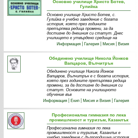
Основно училище Христо Ботев,
Гулийка
Основно училище Христо Ботев, с.
Гулийка е учебно заведение с богата
история, която през годините
претърпява редица промени, за да
достигне до днешния си статут. Днес
училището е утвърдено средище на
Информация
Галерия
Мисия
Визия
Обединено училище Никола Йонков
Вапцаров, Вълчитрън
Обединено училище Никола Йонков
Вапцаров, Вълчитрън е с богата история,
която през годините претърпява редица
промени, за да достигне до днешния си
статут. Основите на училищното
обучение във
Информация
Екип
Мисия и Визия
Галерия
Професионална гимназия по лека
промишленост и туризъм, Казанлък
Професионална гимназия по лека
промишленост и туризъм, Казанлък е
учебно заведение с дългогодишна история,