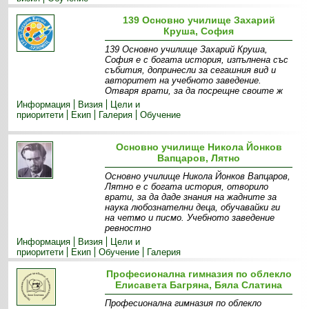
139 Основно училище Захарий
Круша, София
139 Основно училище Захарий Круша,
София е с богата история, изпълнена със
събития, допринесли за сегашния вид и
авторитет на учебното заведение.
Отваря врати, за да посрещне своите ж
Информация
Визия
Цели и
приоритети
Екип
Галерия
Обучение
Основно училище Никола Йонков
Вапцаров, Лятно
Основно училище Никола Йонков Вапцаров,
Лятно е с богата история, отворило
врати, за да даде знания на жадните за
наука любознателни деца, обучавайки ги
на четмо и писмо. Учебното заведение
ревностно
Информация
Визия
Цели и
приоритети
Екип
Обучение
Галерия
Професионална гимназия по облекло
Елисавета Багряна, Бяла Слатина
Професионална гимназия по облекло