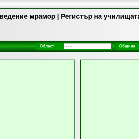
аведение мрамор | Регистър на училищат
Област
Община