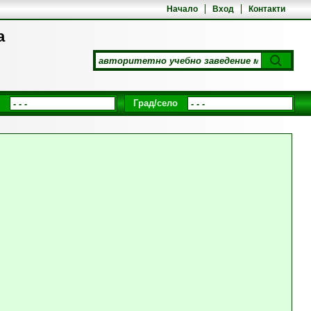
Начало
Вход
Контакти
а
Град/село