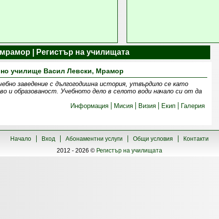
 мрамор | Регистър на училищата
вно училище Васил Левски, Мрамор
чебно заведение с дългогодишна история, утвърдило се като
во и образованост. Учебното дело в селото води начало си от да
Информация
Мисия
Визия
Екип
Галерия
Начало
Вход
Абонаментни услуги
Общи условия
Контакти
2012 - 2026 ©
Регистър на училищата