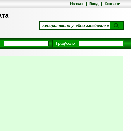
Начало
Вход
Контакти
ата
Град/село