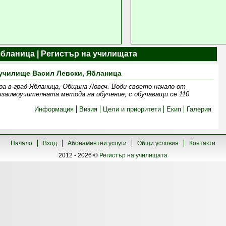
ябланица | Регистър на училищата
училище Васил Левски, Ябланица
ра в град Ябланица, Община Ловеч. Води своето начало от
 взаимоучителната метода на обучение, с обучаващи се 110
Информация
Визия
Цели и приоритети
Екип
Галерия
Начало
Вход
Абонаментни услуги
Общи условия
Контакти
2012 - 2026 ©
Регистър на училищата