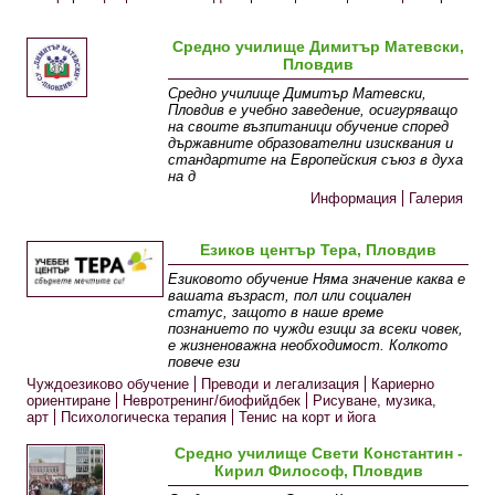
Средно училище Димитър Матевски,
Пловдив
Средно училище Димитър Матевски,
Пловдив е учебно заведение, осигуряващо
на своите възпитаници обучение според
държавните образователни изисквания и
стандартите на Европейския съюз в духа
на д
Информация
Галерия
Езиков център Тера, Пловдив
Eзиковото обучение Няма значение каква е
вашата възраст, пол или социален
статус, защото в наше време
познанието по чужди езици за всеки човек,
е жизненоважна необходимост. Колкото
повече ези
Чуждоезиково обучение
Преводи и легализация
Кариерно
ориентиране
Невротренинг/биофийдбек
Рисуване, музика,
арт
Психологическа терапия
Тенис на корт и йога
Средно училище Свети Константин -
Кирил Философ, Пловдив