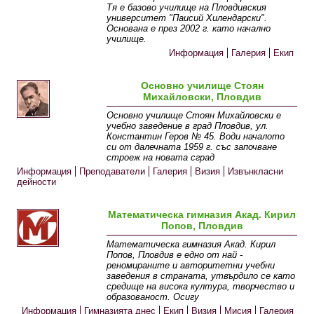
Тя е базово училище на Пловдивския
университет "Паисий Хилендарски".
Основана е през 2002 г. като начално
училище.
Информация
Галерия
Екип
Основно училище Стоян
Михайловски, Пловдив
Основно училище Стоян Михайловски е
учебно заведение в град Пловдив, ул.
Константин Геров № 45. Води началото
си от далечната 1959 г. със започване
строеж на новата сград
Информация
Преподаватели
Галерия
Визия
Извънкласни
дейности
Математическа гимназия Акад. Кирил
Попов, Пловдив
Математическа гимназия Акад. Кирил
Попов, Пловдив е едно от най -
реномираните и авторитетни учебни
заведения в страната, утвърдило се като
средище на висока култура, творчество и
образованост. Осигу
Информация
Гимназията днес
Екип
Визия
Мисия
Галерия