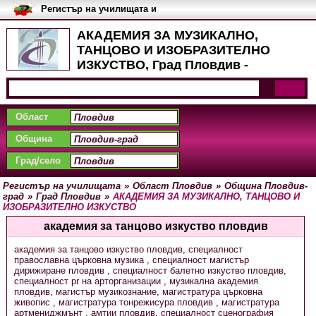
Регистър на училищата и
университетите в България
АКАДЕМИЯ ЗА МУЗИКАЛНО,
ТАНЦОВО И ИЗОБРАЗИТЕЛНО
ИЗКУСТВО, Град Пловдив -
Програми
Област
Община
Град/село
Регистър на училищата
»
Област Пловдив
»
Община Пловдив-
град
»
Град Пловдив
»
АКАДЕМИЯ ЗА МУЗИКАЛНО, ТАНЦОВО И
ИЗОБРАЗИТЕЛНО ИЗКУСТВО
академия за танцово изкуство пловдив
академия за танцово изкуство пловдив
,
специалност
православна църковна музика
,
специалност магистър
дирижиране пловдив
,
специалност балетно изкуство пловдив
,
специалност pr на арторганизации
,
музикална академия
пловдив
,
магистър музикознание
,
магистратура църковна
живопис
,
магистратура тонрежисура пловдив
,
магистратура
артмениджмънт
,
амтии пловдив
,
специалност сценография