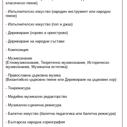
класическо пеене)
- Изпълнителско изкуство (народен инструмент или народно
пеене)
- Изпълнителско изкуство (поп и джаз)
- Дирижиране (хорово и оркестрово)
- Дирижиране на народни състави
- Композиция
- Музикознание
(Етномузикознание, Теоретично музикознание, Историческо
музикознание, Музикална естетика)
- Православна църковна музика
(Византийско църковно пеене или Дирижиране на църковен хор)
- Тонрежисура
- Медийно музикално редакторство
- Музикално-сценична режисура
- Балетно изкуство (балетна педагогика или балетна режисура)
- Българска народна хореография