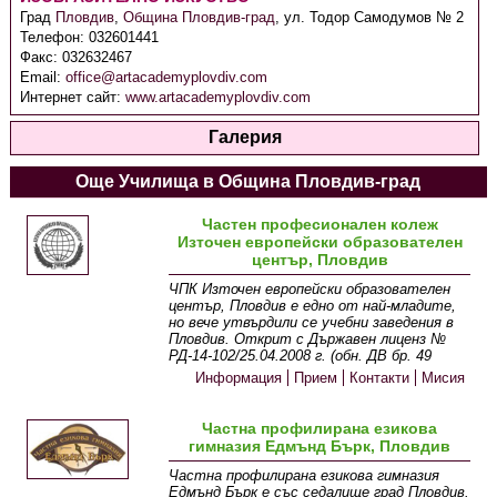
Град
Пловдив
,
Община Пловдив-град
,
ул. Тодор Самодумов № 2
Телефон:
032601441
Факс:
032632467
Email:
office@artacademyplovdiv.com
Интернет сайт:
www.artacademyplovdiv.com
Галерия
Още Училища в Община Пловдив-град
Частен професионален колеж
Източен европейски образователен
център, Пловдив
ЧПК Източен европейски образователен
център, Пловдив е едно от най-младите,
но вече утвърдили се учебни заведения в
Пловдив. Открит с Държавен лиценз №
РД-14-102/25.04.2008 г. (обн. ДВ бр. 49
Информация
Прием
Контакти
Мисия
Частна профилирана езикова
гимназия Едмънд Бърк, Пловдив
Частна профилирана езикова гимназия
Едмънд Бърк е със седалище град Пловдив.