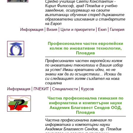
Средно училище Свети Константин -
Кирил Философ, град Пловдив е учебно
заведение, осигуряващо на своите
възпитаници обучение според държавните
образователни изисквания и стандартите
на Европ
Информация
Визия
Цели и приоритети
Екип
Галерия
Професионален частен европейски
колеж по иновативни технологии,
Пловдив
Професионален частен европейски колеж
по иновативни технологии е Вашия избор
за успех! Имаш креативни идеи, но не
знаеш как да ги осъществиш... Искаш да
си следващият голям създател на нова
социална
Информация
ПЧЕКИТ
Специалности
Курсов
център
Галерия
Кариерен център
Частна професионална гимназия по
информатика и компютърни науки
Академик Благовест Сендов ООД,
Пловдив
Частна професионална гимназия по
информатика и компютърни науки
Академик Благовест Сендов, гр. Пловдив