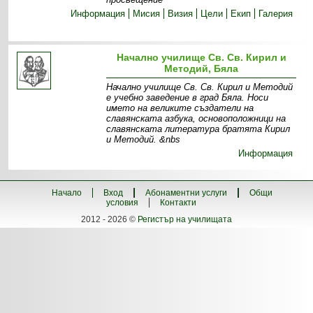
Информация
Мисия
Визия
Цели
Екип
Галерия
Начално училище Св. Св. Кирил и
Методий, Бяла
Начално училище Св. Св. Кирил и Методий
е учебно заведение в град Бяла. Носи
името на великите създатели на
славянската азбука, основоположници на
славянската литература братята Кирил
и Методий. &nbs
Информация
Начало
Вход
Абонаментни услуги
Общи
условия
Контакти
2012 - 2026 ©
Регистър на училищата