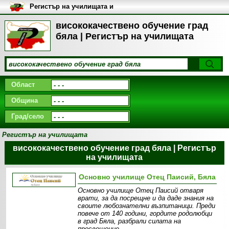
Регистър на училищата и
университетите в България
висококачествено обучение град
бяла | Регистър на училищата
Област
Община
Град/село
Регистър на училищата
висококачествено обучение град бяла | Регистър
на училищата
Основно училище Отец Паисий, Бяла
Основно училище Отец Паисий отваря
врати, за да посрещне и да даде знания на
своите любознателни възпитаници. Преди
повече от 140 години, гордите родолюбци
в град Бяла, разбрали силата на
просвещение