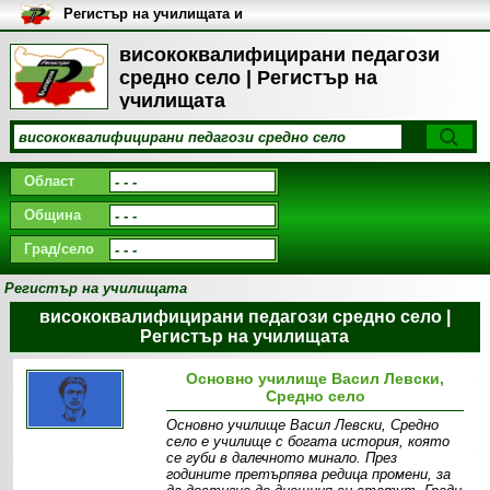
Регистър на училищата и
университетите в България
висококвалифицирани педагози
средно село | Регистър на
училищата
Област
Община
Град/село
Регистър на училищата
висококвалифицирани педагози средно село |
Регистър на училищата
Основно училище Васил Левски,
Средно село
Основно училище Васил Левски, Средно
село е училище с богата история, която
се губи в далечното минало. През
годините претърпява редица промени, за