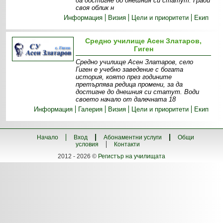
да достигне до днешния си статут. Гради
своя облик н
Информация
Визия
Цели и приоритети
Екип
Средно училище Асен Златаров,
Гиген
Средно училище Асен Златаров, село
Гиген е учебно заведение с богата
история, която през годините
претърпява редица промени, за да
достигне до днешния си статут. Води
своето начало от далечната 18
Информация
Галерия
Визия
Цели и приоритети
Екип
Начало
Вход
Абонаментни услуги
Общи
условия
Контакти
2012 - 2026 ©
Регистър на училищата